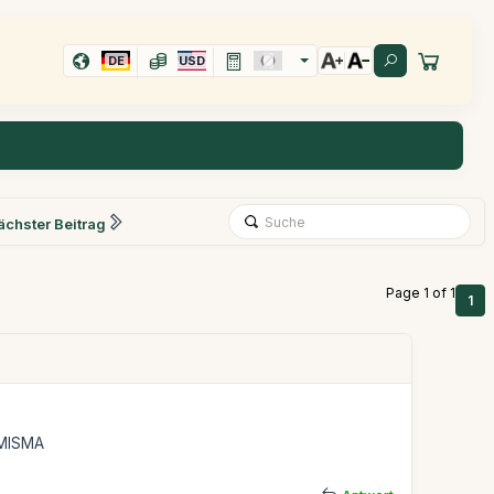
DE
USD
ächster Beitrag
Page 1 of 1
1
 MISMA