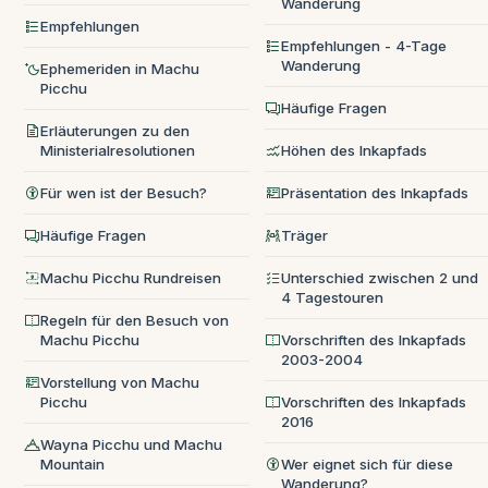
Wanderung
Empfehlungen
Empfehlungen - 4-Tage
Wanderung
Ephemeriden in Machu
Picchu
Häufige Fragen
Erläuterungen zu den
Ministerialresolutionen
Höhen des Inkapfads
Für wen ist der Besuch?
Präsentation des Inkapfads
Häufige Fragen
Träger
Machu Picchu Rundreisen
Unterschied zwischen 2 und
4 Tagestouren
Regeln für den Besuch von
Machu Picchu
Vorschriften des Inkapfads
2003-2004
Vorstellung von Machu
Picchu
Vorschriften des Inkapfads
2016
Wayna Picchu und Machu
Mountain
Wer eignet sich für diese
Wanderung?