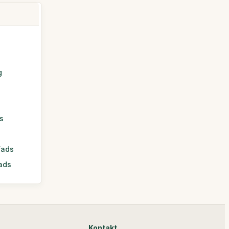
g
s
fads
ads
Kontakt