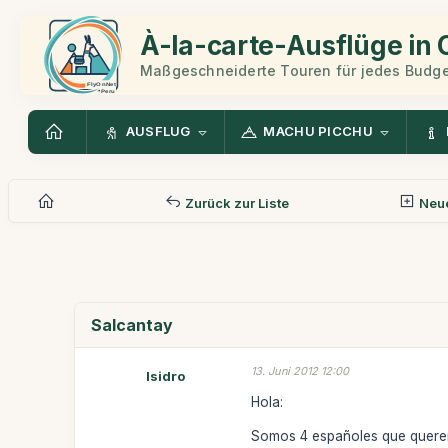
À-la-carte-Ausflüge in
Maßgeschneiderte Touren für jedes Budge
AUSFLUG
MACHU PICCHU
Zurück zur Liste
Neue
Salcantay
13. Juni 2012 12:00
Isidro
Hola:
Somos 4 españoles que queremo